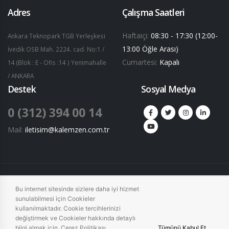
Adres
Çalışma Saatleri
Haftaiçi:
08:30 - 17:30 (12:00-
Ankara Teknopark TGB Yerleşkesi
13:00 Öğle Arası)
İvedik OSB Mah. 2224. cad. No:1 /
Cumartesi:
Kapalı
14 (Blok : E - Ofis :14 ) Yenimahalle
/ ANKARA
Destek
Sosyal Medya
0 (312) 394 00 14
Mail:
iletisim@kalemzen.com.tr
© Copyright 2020. Kalemzen Yazılım.
Bu internet sitesinde sizlere daha iyi hizmet
sunulabilmesi için Cookieler
kullanılmaktadır. Cookie tercihlerinizi
Hakkımızda
Mesafeli Satış Sözleşmesi
KVK Aydınlatma Metni
değiştirmek ve Cookieler hakkında detaylı
Entegre Yönetim Sistemi Politikası
Çerez Politikamız
Site Haritası
bilgi almak için
Çerez Politikası
Tümünü Kabul Et