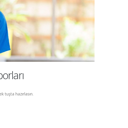
orları
ek tuşta hazırlasın.