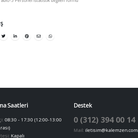
Tablo-5 Personel istatistik bilgileri formu
aş
ma Saatleri
Destek
0 (312) 394 00 14
çi:
08:30 - 17:30 (12:00-13:00
rası)
Mail:
iletisim@kalemzen.com.
tesi:
Kapalı