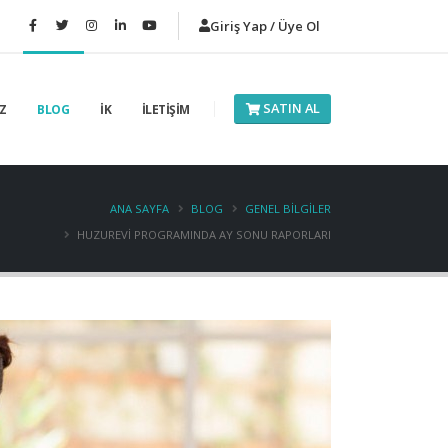
Giriş Yap / Üye Ol
SATIN AL
Z
BLOG
İK
İLETİŞİM
ANA SAYFA
BLOG
GENEL BILGILER
HUZUREVI PROGRAMINDA AY SONU RAPORLARI