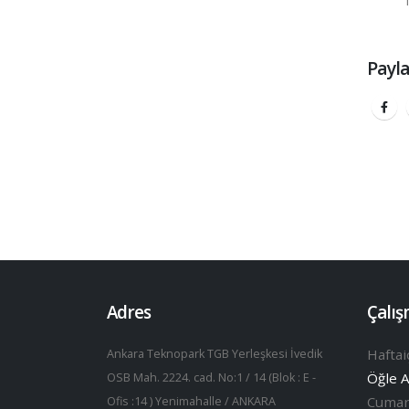
Payl
Adres
Çalış
Haftai
Ankara Teknopark TGB Yerleşkesi İvedik
Öğle A
OSB Mah. 2224. cad. No:1 / 14 (Blok : E -
Cumar
Ofis :14 ) Yenimahalle / ANKARA