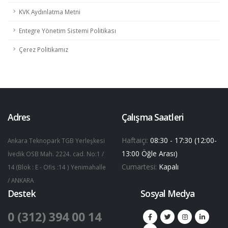
KVK Aydınlatma Metni
Entegre Yönetim Sistemi Politikası
Çerez Politikamız
Adres
Çalışma Saatleri
Haftaiçi:
08:30 - 17:30 (12:00-
Ankara Teknopark TGB Yerleşkesi
13:00 Öğle Arası)
İvedik OSB Mah. 2224. cad. No:1 /
Cumartesi:
Kapalı
14 (Blok : E - Ofis :14 ) Yenimahalle
/ ANKARA
Destek
Sosyal Medya
0 (312) 394 00 14