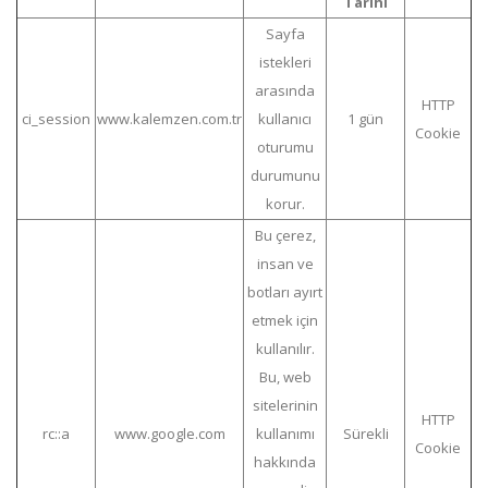
Tarihi
Sayfa
istekleri
arasında
HTTP
ci_session
www.kalemzen.com.tr
kullanıcı
1 gün
Cookie
oturumu
durumunu
korur.
Bu çerez,
insan ve
botları ayırt
etmek için
kullanılır.
Bu, web
sitelerinin
HTTP
rc::a
www.google.com
kullanımı
Sürekli
Cookie
hakkında