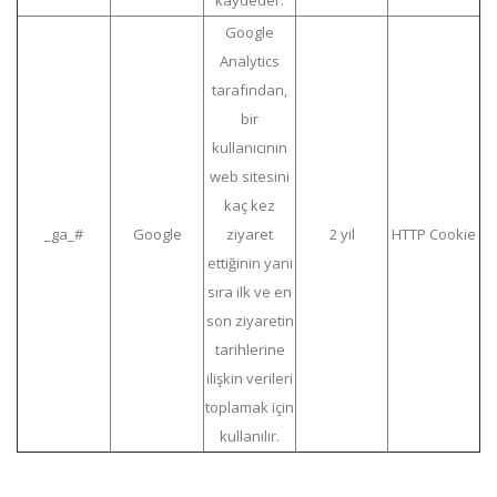
Google
Analytics
tarafından,
bir
kullanıcının
web sitesini
kaç kez
_ga_#
Google
ziyaret
2 yıl
HTTP Cookie
ettiğinin yanı
sıra ilk ve en
son ziyaretin
tarihlerine
ilişkin verileri
toplamak için
kullanılır.