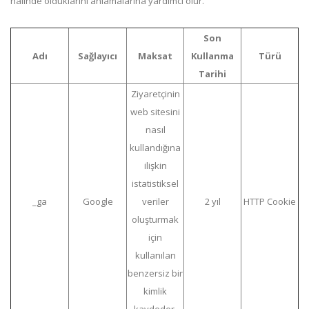
halinde olduklarını anlamalarına yardımcı olur.
Son
Adı
Sağlayıcı
Maksat
Kullanma
Türü
Tarihi
Ziyaretçinin
web sitesini
nasıl
kullandığına
ilişkin
istatistiksel
_ga
Google
veriler
2 yıl
HTTP Cookie
oluşturmak
için
kullanılan
benzersiz bir
kimlik
kaydeder.