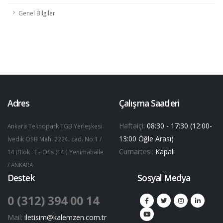
Genel Bilgiler
Adres
Çalışma Saatleri
Haftaiçi:
08:30 - 17:30 (12:00-
Ankara Teknopark TGB Yerleşkesi
13:00 Öğle Arası)
İvedik OSB Mah. 2224. cad. No:1 /
Cumartesi:
Kapalı
14 (Blok : E - Ofis :14 ) Yenimahalle
/ ANKARA
Destek
Sosyal Medya
0 (312) 394 00 14
Mail:
iletisim@kalemzen.com.tr