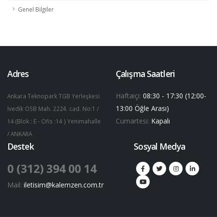
Genel Bilgiler
Adres
Çalışma Saatleri
Haftaiçi:
08:30 - 17:30 (12:00-
Ankara Teknopark TGB Yerleşkesi
13:00 Öğle Arası)
İvedik OSB Mah. 2224. cad. No:1 /
Cumartesi:
Kapalı
14 (Blok : E - Ofis :14 ) Yenimahalle
/ ANKARA
Destek
Sosyal Medya
0 (312) 394 00 14
Mail:
iletisim@kalemzen.com.tr